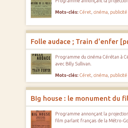
Programme annonçant la projection du
Mots-clés:
Céret
,
cinéma
,
publicité
Folle audace ; Train d'enfer 
Programme du cinéma Cérétan à Céret
avec Billy Sullivan.
Mots-clés:
Céret
,
cinéma
,
publicité
BIg house : le monument du fi
Programme annonçant la projection 
film parlant français de la Métro-G