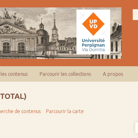
 les contenus
Parcourir les collections
A propos
 TOTAL)
erche de contenus
Parcourir la carte