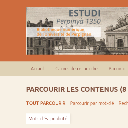
P
a
s
s
e
r
a
u
c
o
Accueil
Carnet de recherche
Parcourir
n
t
e
PARCOURIR LES CONTENUS (8
n
u
TOUT PARCOURIR
Parcourir par mot-clé
Rech
p
r
Mots-clés: publicité
i
n