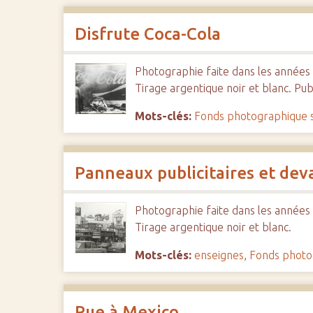
c
i
Disfrute Coca-Cola
p
a
Photographie faite dans les années 1
l
Tirage argentique noir et blanc. Pub
Mots-clés:
Fonds photographique 
Panneaux publicitaires et de
Photographie faite dans les années 1
Tirage argentique noir et blanc.
Mots-clés:
enseignes
,
Fonds photo
Rue à Mexico