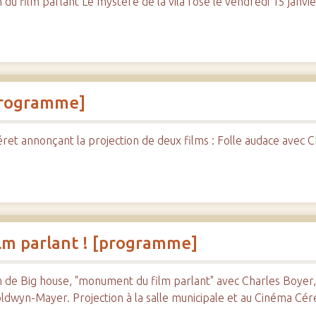
 film parlant Le mystère de la vila rose le vendredi 15 janvier
[programme]
 annonçant la projection de deux films : Folle audace avec Ch
lm parlant ! [programme]
de Big house, "monument du film parlant" avec Charles Boyer,
oldwyn-Mayer. Projection à la salle municipale et au Cinéma Cé