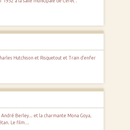
 1932 à la salle municipale de Céret .
arles Hutchison et Risquetout et Train d'enfer
 André Berley... et la charmante Mona Goya,
rétan. Le film…