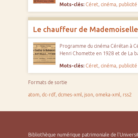
Mots-clés:
Céret
,
cinéma
,
publicité
Le chauffeur de Mademoiselle 
Programme du cinéma Cérétan à Cére
Henri Chomette en 1928 et de La bat
Mots-clés:
Céret
,
cinéma
,
publicité
Formats de sortie
atom
,
dc-rdf
,
dcmes-xml
,
json
,
omeka-xml
,
rss2
Bibliothèque numérique patrimoniale de l'Univers