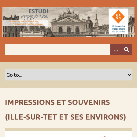
P
a
s
s
e
r
a
u
c
o
n
t
e
n
IMPRESSIONS ET SOUVENIRS
u
p
(ILLE-SUR-TET ET SES ENVIRONS)
r
i
n