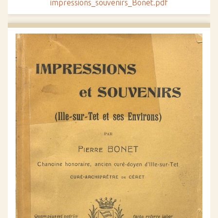
impressions_souvenirs_Bonet.pdf
c
i
p
a
l