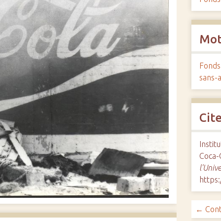
Mot
Fonds
sans-a
Cit
Instit
Coca-
l'Univ
https:
← Cont