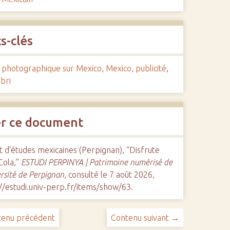
s-clés
 photographique sur Mexico
,
Mexico
,
publicité
,
bri
er ce document
ut d'études mexicaines (Perpignan), “Disfrute
Cola,”
ESTUDI PERPINYA | Patrimoine numérisé de
ersité de Perpignan
, consulté le 7 août 2026,
//estudi.univ-perp.fr/items/show/63
.
enu précédent
Contenu suivant →