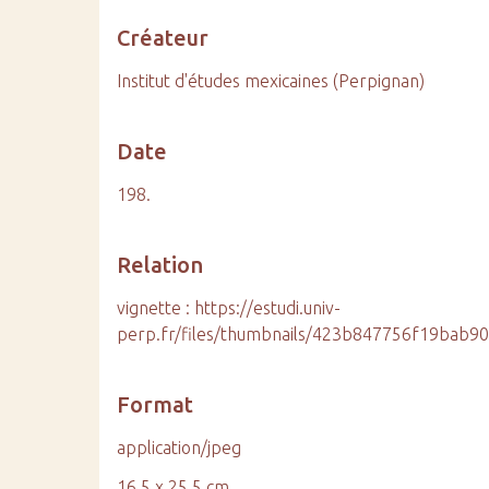
Créateur
Institut d'études mexicaines (Perpignan)
Date
198.
Relation
vignette : https://estudi.univ-
perp.fr/files/thumbnails/423b847756f19bab9
Format
application/jpeg
16,5 x 25,5 cm