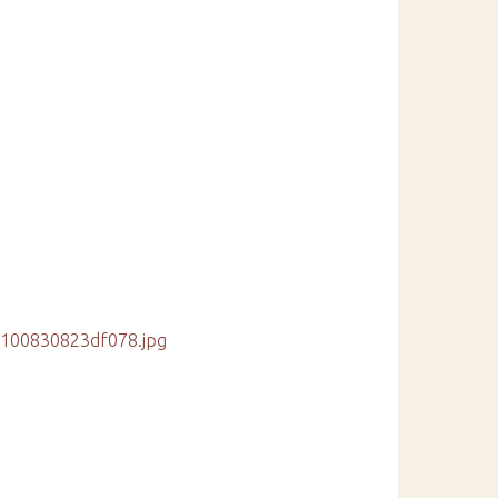
0100830823df078.jpg