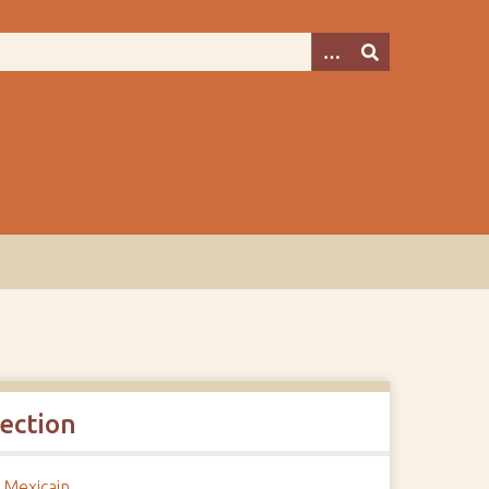
lection
 Mexicain