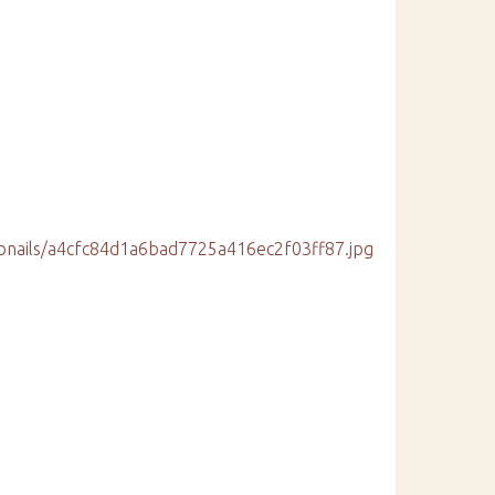
humbnails/a4cfc84d1a6bad7725a416ec2f03ff87.jpg