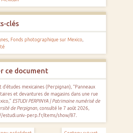
s-clés
gnes
,
Fonds photographique sur Mexico
,
ité
er ce document
ut d'études mexicaines (Perpignan), “Panneaux
itaires et devantures de magasins dans une rue
xico,”
ESTUDI PERPINYA | Patrimoine numérisé de
ersité de Perpignan
, consulté le 7 août 2026,
//estudi.univ-perp.fr/items/show/87
.