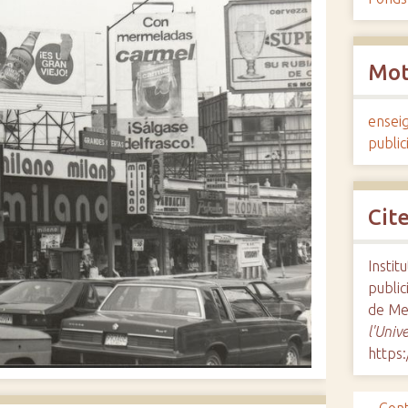
Mot
ensei
public
Cit
Instit
public
de Me
l'Univ
https: