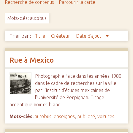
Recherche de contenus
Parcourir la carte
c
i
Mots-clés: autobus
p
a
l
Trier par :
Titre
Créateur
Date d'ajout
Rue à Mexico
Photographie faite dans les années 1980
dans le cadre de recherches sur la ville
par l'Institut d'études mexicaines de
l'Université de Perpignan. Tirage
argentique noir et blanc.
Mots-clés:
autobus
,
enseignes
,
publicité
,
voitures