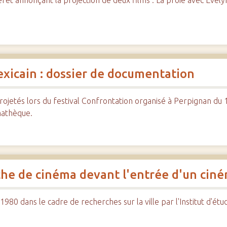
 annonçant la projection de deux films : La proie avec Evelyne
exicain : dossier de documentation
rojetés lors du festival Confrontation organisé à Perpignan d
mathèque.
che de cinéma devant l'entrée d'un cin
980 dans le cadre de recherches sur la ville par l'Institut d'ét