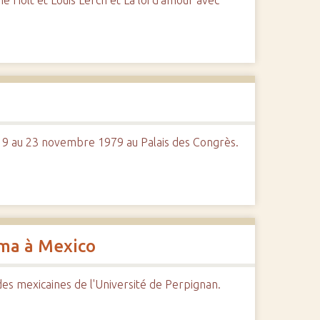
 Holt et Louis Lerch et La loi d'amour avec
u 19 au 23 novembre 1979 au Palais des Congrès.
éma à Mexico
udes mexicaines de l'Université de Perpignan.