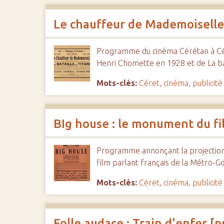
c
i
Le chauffeur de Mademoiselle 
p
a
Programme du cinéma Cérétan à Cére
l
Henri Chomette en 1928 et de La bat
Mots-clés:
Céret
,
cinéma
,
publicité
BIg house : le monument du fi
Programme annonçant la projection 
film parlant français de la Métro-G
Mots-clés:
Céret
,
cinéma
,
publicité
Folle audace ; Train d'enfer 