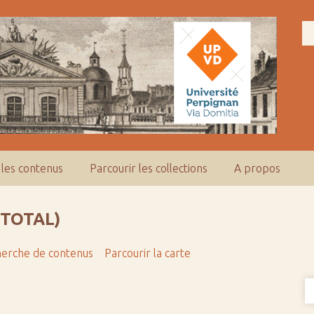
 les contenus
Parcourir les collections
A propos
 TOTAL)
erche de contenus
Parcourir la carte