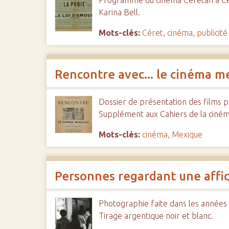
Programme du cinéma Cérétan à Céret
Karina Bell.
Mots-clés:
Céret
,
cinéma
,
publicité
Rencontre avec... le cinéma m
Dossier de présentation des films p
Supplément aux Cahiers de la ciné
Mots-clés:
cinéma
,
Mexique
Personnes regardant une affi
Photographie faite dans les années 1
Tirage argentique noir et blanc.