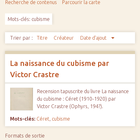
Recherche de contenus
Parcourir la carte
c
i
Mots-clés: cubisme
p
a
l
Trier par :
Titre
Créateur
Date d'ajout
La naissance du cubisme par
Victor Crastre
Recension tapuscrite du livre La naissance
du cubisme : Céret (1910-1920) par
Victor Crastre (Ophyrs, 194?).
Mots-clés:
Céret
,
cubisme
Formats de sortie