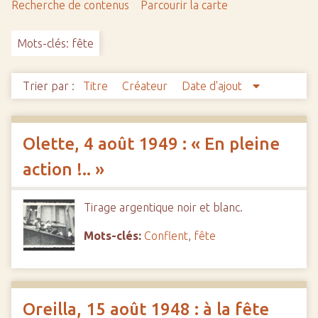
Recherche de contenus
Parcourir la carte
c
i
Mots-clés: fête
p
a
l
Trier par :
Titre
Créateur
Date d'ajout
Olette, 4 août 1949 : « En pleine
action !.. »
Tirage argentique noir et blanc.
Mots-clés:
Conflent
,
fête
Oreilla, 15 août 1948 : à la fête