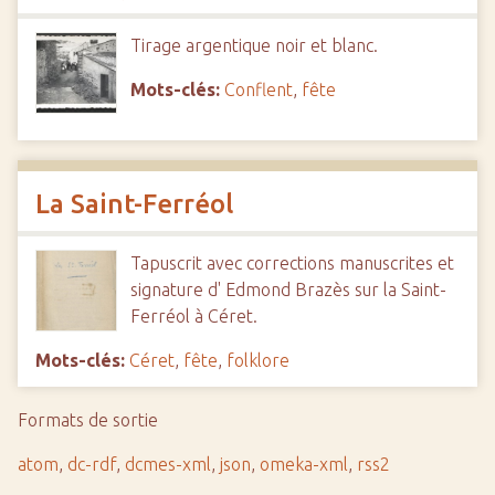
Tirage argentique noir et blanc.
Mots-clés:
Conflent
,
fête
La Saint-Ferréol
Tapuscrit avec corrections manuscrites et
signature d' Edmond Brazès sur la Saint-
Ferréol à Céret.
Mots-clés:
Céret
,
fête
,
folklore
Formats de sortie
atom
,
dc-rdf
,
dcmes-xml
,
json
,
omeka-xml
,
rss2