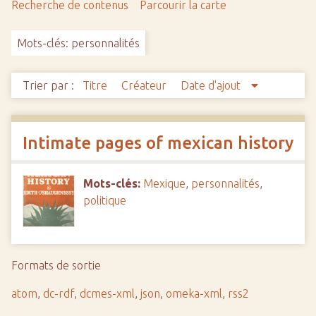
Recherche de contenus
Parcourir la carte
c
i
Mots-clés: personnalités
p
a
l
Trier par :
Titre
Créateur
Date d'ajout
Intimate pages of mexican history
Mots-clés:
Mexique
,
personnalités
,
politique
Formats de sortie
atom
,
dc-rdf
,
dcmes-xml
,
json
,
omeka-xml
,
rss2