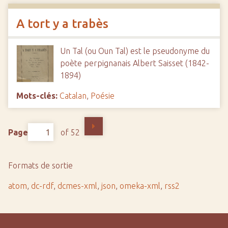
A tort y a trabès
Un Tal (ou Oun Tal) est le pseudonyme du
poète perpignanais Albert Saisset (1842-
1894)
Mots-clés:
Catalan
,
Poésie
Page
of 52
Formats de sortie
atom
,
dc-rdf
,
dcmes-xml
,
json
,
omeka-xml
,
rss2