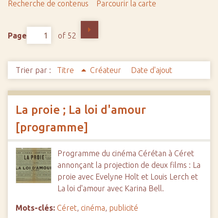
Recherche de contenus
Parcourir la carte
c
i
p
Page
of 52
a
l
Trier par :
Titre
Créateur
Date d'ajout
La proie ; La loi d'amour
[programme]
Programme du cinéma Cérétan à Céret
annonçant la projection de deux films : La
proie avec Evelyne Holt et Louis Lerch et
La loi d'amour avec Karina Bell.
Mots-clés:
Céret
,
cinéma
,
publicité