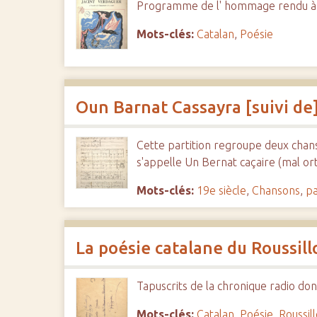
Programme de l' hommage rendu à Ja
Mots-clés:
Catalan
,
Poésie
Oun Barnat Cassayra [suivi d
Cette partition regroupe deux chan
s'appelle Un Bernat caçaire (mal or
Mots-clés:
19e siècle
,
Chansons
,
pa
La poésie catalane du Roussill
Tapuscrits de la chronique radio d
Mots-clés:
Catalan
,
Poésie
,
Roussil