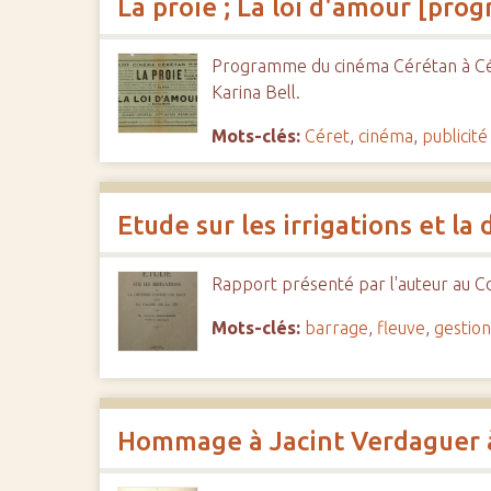
La proie ; La loi d'amour [pr
Programme du cinéma Cérétan à Céret
Karina Bell.
Mots-clés:
Céret
,
cinéma
,
publicité
Etude sur les irrigations et la
Rapport présenté par l'auteur au Co
Mots-clés:
barrage
,
fleuve
,
gestio
Hommage à Jacint Verdaguer à