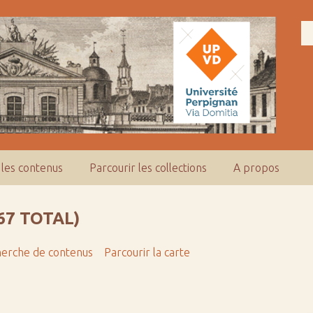
 les contenus
Parcourir les collections
A propos
67 TOTAL)
erche de contenus
Parcourir la carte