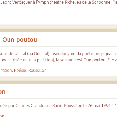
cint Verdaguer à l'Amphithéâtre Richelieu de la Sorbonne, Pa
e] Oun poutou
sons de Un Tal (ou Oun Tal), pseudonyme du poète perpignanai
thographiée dans la partition), la seconde est Oun poutou. Elle
rtition
,
Poésie
,
Roussillon
on
onnée par Charles Grando sur Radio-Roussillon le 26 mai 1954 à
lon