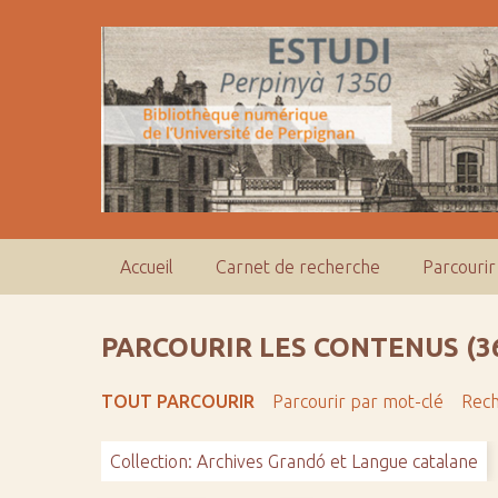
P
a
s
s
e
r
a
u
c
o
Accueil
Carnet de recherche
Parcourir
n
t
e
PARCOURIR LES CONTENUS (3
n
u
TOUT PARCOURIR
Parcourir par mot-clé
Rech
p
r
Collection: Archives Grandó et Langue catalane
i
n