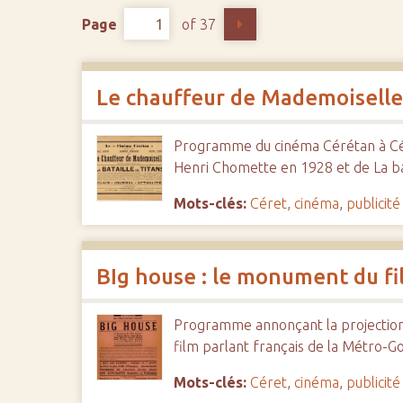
c
Page
of 37
i
p
a
Le chauffeur de Mademoiselle 
l
Programme du cinéma Cérétan à Cére
Henri Chomette en 1928 et de La bat
Mots-clés:
Céret
,
cinéma
,
publicité
BIg house : le monument du fi
Programme annonçant la projection 
film parlant français de la Métro-G
Mots-clés:
Céret
,
cinéma
,
publicité