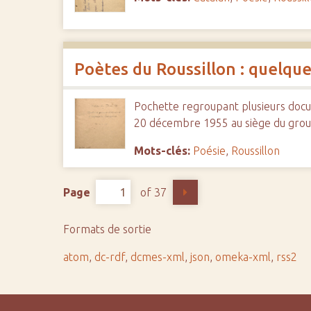
Poètes du Roussillon : quelqu
Pochette regroupant plusieurs docu
20 décembre 1955 au siège du grou
Mots-clés:
Poésie
,
Roussillon
Page
of 37
Formats de sortie
atom
,
dc-rdf
,
dcmes-xml
,
json
,
omeka-xml
,
rss2