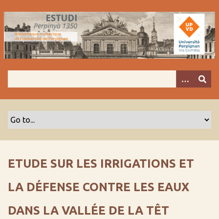
P
a
s
s
e
r
a
u
c
o
n
t
e
n
ETUDE SUR LES IRRIGATIONS ET
u
p
LA DÉFENSE CONTRE LES EAUX
r
i
DANS LA VALLÉE DE LA TÊT
n